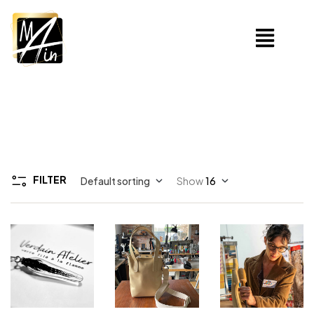
FILTER
Default sorting
Show
16