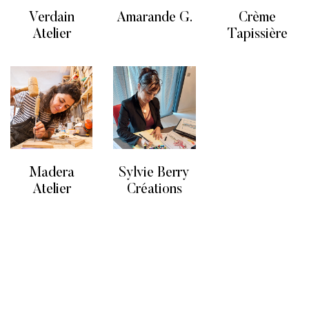
Verdain
Amarande G.
Crème
Atelier
Tapissière
Madera
Sylvie Berry
Atelier
Créations